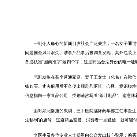
一则令人痛心的新闻引发社会广泛关注：一名女子通过
问题推至风口浪尖。涉事产品事后被调查发现，其外包装上
务必认准“国药准字”这四个字，这是药品合法身份的唯一证
悲剧发生在某个普通家庭。妻子王女士（化名）在微信
账购买。丈夫服用后不久便出现剧烈呕吐、心悸、意识模糊
信息指向一家食品公司，类别赫然写着“茶叶制品”。这意味
面对如此惨痛的教训，三甲医院临床药学部主任李医生沉
法秘制’的旗号，逃避药品监管。消费者一旦轻信，就可能付
李医生及多位专业人士郑重向公众发出核心警示：购买