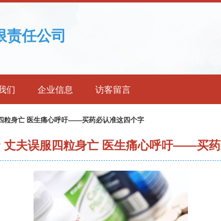
限责任公司
我们
企业信息
访客留言
服四粒身亡 医生痛心呼吁——买药必认准这四个字
命 丈夫误服四粒身亡 医生痛心呼吁——买