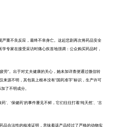
现严重不良反应，最终不幸身亡。这起悲剧再次将药品安全
医学专家在接受采访时痛心疾首地强调：公众购买药品时，
解疲劳”。出于对丈夫健康的关心，她未加详查便通过微信转
来源不明，其包装上根本没有“国药准字”标识，生产许可
添加了不明成分。
、‘保健药’的事件屡见不鲜，它们往往打着‘纯天然’、‘古
药品合法性的核准证明，意味着该产品经过了严格的动物实