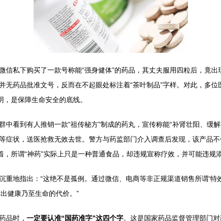
微信私下购买了一款号称能“强身健体”的药品，其丈夫服用四粒后，竟出
并无药品批准文号，反而在不起眼处标注着“茶叶制品”字样。对此，多位
明，是保障生命安全的底线。
群中看到有人推销一款“祖传秘方”制成的药丸，宣传称能“补肾壮阳、缓
等症状，送医抢救无效去世。警方与药监部门介入调查后发现，该产品不仅
着，所谓“神药”实际上只是一种普通食品，却违规宣称疗效，并可能违规
重地指出：“这绝不是孤例。通过微信、电商等非正规渠道销售所谓‘特效药’
出健康乃至生命的代价。”
药品时，
一定要认准“国药准字”这四个字
。这是国家药品监督管理部门对