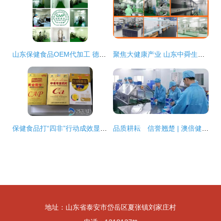
山东保健食品OEM代加工 德州健之源的压片糖果与茶叶制品生产优势
聚焦大健康产业 山东中舜生物打造国内专业膳食补充剂OEM代工服务新标杆
保健食品打“四非”行动成效显著 市食药监局揪出三“李鬼”生产基地
品质耕耘 信誉翘楚 | 澳倍健四月盛邀亲临广东 ---------国际育儿黄金标配〈4月专赏会诚邀参加›—————————————————— ——－∞¥…………》，
地址：山东省泰安市岱岳区夏张镇刘家庄村