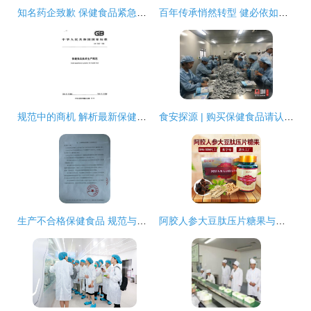
知名药企致歉 保健食品紧急召回已致26人住院，国内有售立即停用
百年传承悄然转型 健必依如何在这个“赛道”驶入互联网时代的护航之路？
规范中的商机 解析最新保健食品GMP要求与茶叶制品生产标准
食安探源 | 购买保健食品请认准蓝帽子！带你走进这家茶叶制品生产车间
生产不合格保健食品 规范与责任并重——以贵州某企业处罚案为例
阿胶人参大豆肽压片糖果与茶叶制品生产的协同创新路径