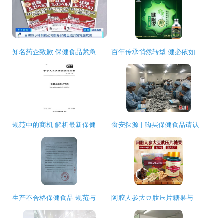
知名药企致歉 保健食品紧急召回已致26人住院，国内有售立即停用
百年传承悄然转型 健必依如何在这个“赛道”驶入互联网时代的护航之路？
规范中的商机 解析最新保健食品GMP要求与茶叶制品生产标准
食安探源 | 购买保健食品请认准蓝帽子！带你走进这家茶叶制品生产车间
生产不合格保健食品 规范与责任并重——以贵州某企业处罚案为例
阿胶人参大豆肽压片糖果与茶叶制品生产的协同创新路径