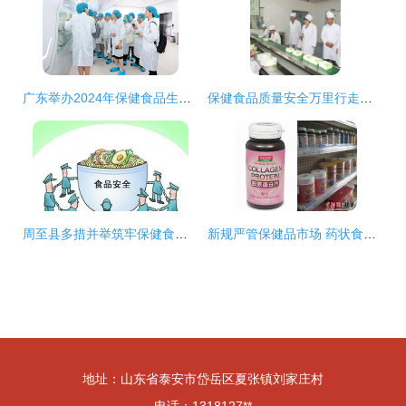
广东举办2024年保健食品生产质量管理高级研修班（第一期） 聚焦茶叶制品生产规范化
保健食品质量安全万里行走进烟台 茶叶制品生产引领行业新风
周至县多措并举筑牢保健食品安全防线 全力保障群众舌尖安全
新规严管保健品市场 药状食品误导消费或致保健食品类别消失，茶叶制品生产亦受影响
地址：山东省泰安市岱岳区夏张镇刘家庄村